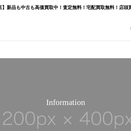
店】新品も中古も高価買取中！査定無料！宅配買取無料！店頭
新品住宅設備買取
洋食器買取
Information
お酒買取
オーディオ買