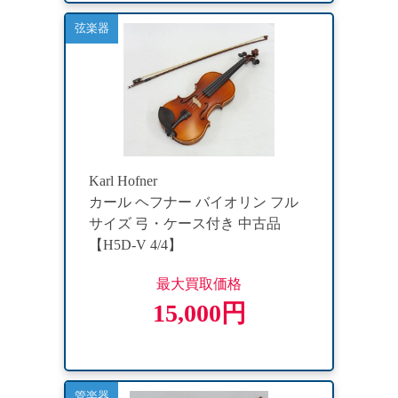
弦楽器
Karl Hofner
カール ヘフナー バイオリン フル
サイズ 弓・ケース付き 中古品
【H5D-V 4/4】
最大買取価格
15,000円
管楽器