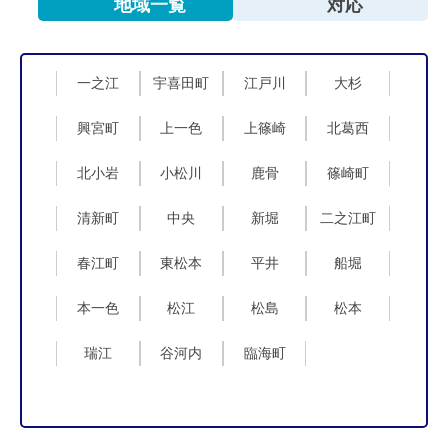
地域一覧
対応
一之江
宇喜田町
江戸川
大杉
興宮町
上一色
上篠崎
北葛西
北小岩
小松川
鹿骨
篠崎町
清新町
中央
新堀
二之江町
春江町
東松本
平井
船堀
本一色
松江
松島
松本
瑞江
谷河内
臨海町