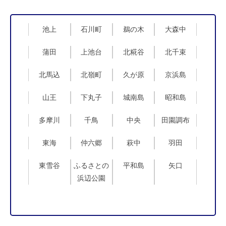
池上
石川町
鵜の木
大森中
蒲田
上池台
北糀谷
北千束
北馬込
北嶺町
久が原
京浜島
山王
下丸子
城南島
昭和島
多摩川
千鳥
中央
田園調布
東海
仲六郷
萩中
羽田
東雪谷
ふるさとの
平和島
矢口
浜辺公園