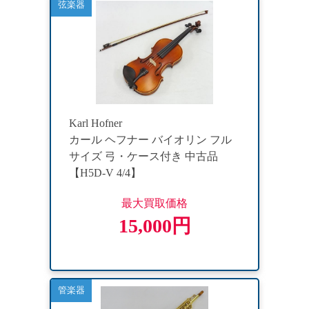
弦楽器
Karl Hofner
カール ヘフナー バイオリン フル
サイズ 弓・ケース付き 中古品
【H5D-V 4/4】
最大買取価格
15,000円
管楽器