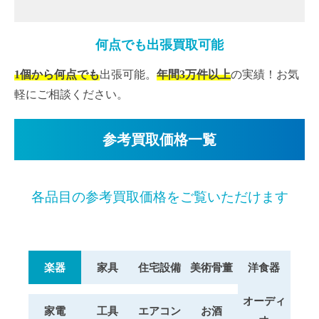
何点でも出張買取可能
1個から何点でも
出張可能。
年間3万件以上
の実績！お気
軽にご相談ください。
参考買取価格一覧
各品目の参考買取価格をご覧いただけます
楽器
家具
住宅設備
美術骨董
洋食器
オーディ
家電
工具
エアコン
お酒