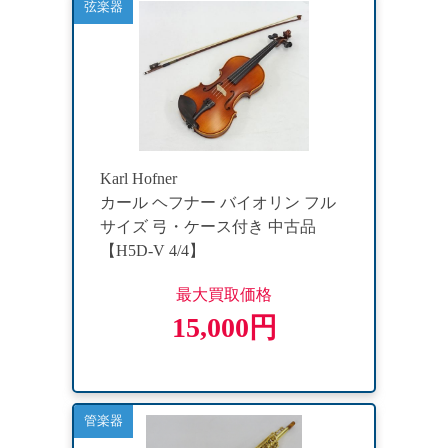
弦楽器
Karl Hofner
カール ヘフナー バイオリン フル
サイズ 弓・ケース付き 中古品
【H5D-V 4/4】
最大買取価格
15,000円
管楽器