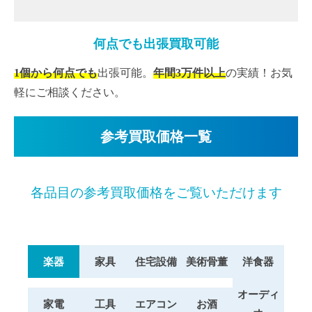
何点でも出張買取可能
1個から何点でも
出張可能。
年間3万件以上
の実績！お気
軽にご相談ください。
参考買取価格一覧
各品目の参考買取価格をご覧いただけます
楽器
家具
住宅設備
美術骨董
洋食器
オーディ
家電
工具
エアコン
お酒