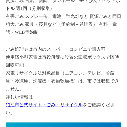
資源ごみ 古紙、新聞、ダンボール、缶・びん・ペットボ
トル 週1回（分別収集）
有害ごみ スプレー缶、電池、蛍光灯など 資源ごみと同日
粗大ごみ 家具・寝具など（予約制＋処理券） 有料・電
話・WEB予約制
ごみ処理券は市内のスーパー・コンビニで購入可
使用済小型家電は市役所等に設置の回収ボックスで随時
回収可能
家電リサイクル法対象品目（エアコン、テレビ、冷蔵
庫・冷凍庫、洗濯機・衣類乾燥機）は、市では収集でき
ません。
詳しい情報は
狛江市公式サイト：ごみ・リサイクル
をご確認くださ
い。