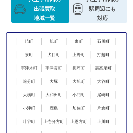
出張買取
駅周辺にも
地域一覧
対応
暁町
旭町
東町
石川町
泉町
犬目町
上野町
打越町
宇津木町
宇津貫町
梅坪町
裏高尾町
追分町
大塚
大船町
大谷町
大横町
大和田町
小門町
尾崎町
小津町
鹿島
加住町
片倉町
叶谷町
上壱分方町
上恩方町
上川町