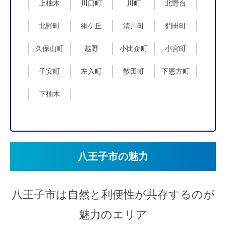
上柚木
川口町
川町
北野台
北野町
絹ケ丘
清川町
椚田町
久保山町
越野
小比企町
小宮町
子安町
左入町
散田町
下恩方町
下柚木
八王子市の魅力
八王子市は自然と利便性が共存するのが
魅力のエリア