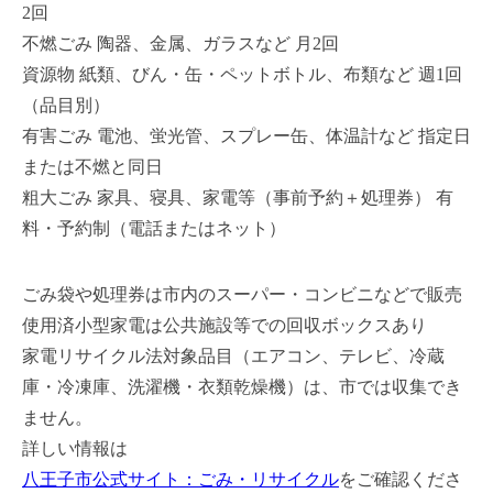
2回
不燃ごみ 陶器、金属、ガラスなど 月2回
資源物 紙類、びん・缶・ペットボトル、布類など 週1回
（品目別）
有害ごみ 電池、蛍光管、スプレー缶、体温計など 指定日
または不燃と同日
粗大ごみ 家具、寝具、家電等（事前予約＋処理券） 有
料・予約制（電話またはネット）
ごみ袋や処理券は市内のスーパー・コンビニなどで販売
使用済小型家電は公共施設等での回収ボックスあり
家電リサイクル法対象品目（エアコン、テレビ、冷蔵
庫・冷凍庫、洗濯機・衣類乾燥機）は、市では収集でき
ません。
詳しい情報は
八王子市公式サイト：ごみ・リサイクル
をご確認くださ