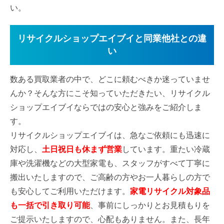
い。
リサイクルショップエイブイと同業他社との違
い
数ある買取業者の中で、どこに頼むべきか迷っていませ
んか？そんな方にこそ知っていただきたい、リサイクル
ショップエイブイならではの安心と強みをご紹介しま
す。
リサイクルショップエイブイは、急なご依頼にも迅速に
対応し、
土日祝日も休まず営業
しています。重たい冷蔵
庫や洗濯機などの大型家電も、スタッフがすべて丁寧に
搬出いたしますので、ご高齢の方やお一人暮らしの方で
も安心してご利用いただけます。
家電リサイクル対象品
も一括で引き取り可能
、事前にしっかりとお見積もりを
お電話
WEB査定
LINE査定
ご提示いたしますので、心配もありません。また、長年