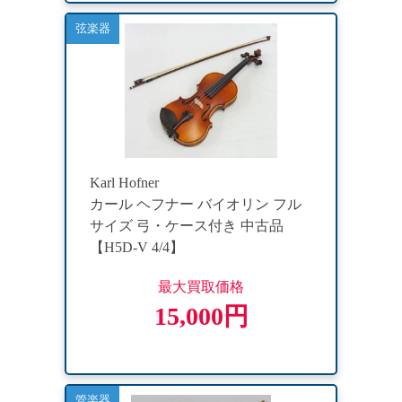
弦楽器
Karl Hofner
カール ヘフナー バイオリン フル
サイズ 弓・ケース付き 中古品
【H5D-V 4/4】
最大買取価格
15,000円
管楽器