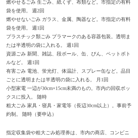
燃やせるごみ 生ごみ、紙くず、布類など。市指定の有料
袋を使用。 週2回
燃やせないごみ ガラス、金属、陶器など。市指定の有料
袋を使用。 週1回
プラスチック類ごみ プラマークのある容器包装。透明ま
たは半透明の袋に入れる。 週1回
資源ごみ 新聞、雑誌、段ボール、缶、びん、ペットボト
ルなど。 週1回
有害ごみ 電池、蛍光灯、体温計、スプレー缶など。品目
ごとに透明または半透明の袋に入れる。 月1回
小型家電 一辺が30cm×15cm未満のもの。市内の回収ボッ
クスに投入。 随時
粗大ごみ 家具・寝具・家電等（長辺30cm以上）。事前予
約制。 随時（要申込）
指定収集袋や粗大ごみ処理券は、市内の商店、コンビニ