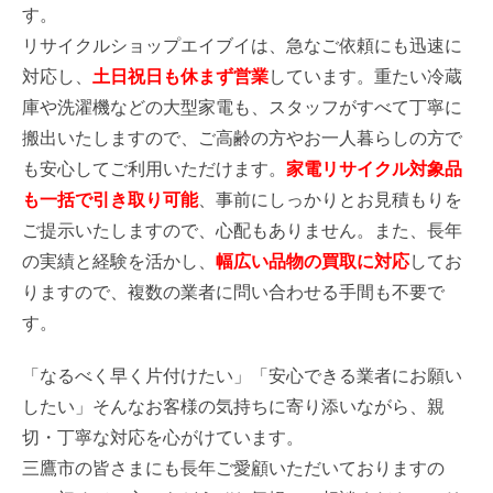
す。
リサイクルショップエイブイは、急なご依頼にも迅速に
対応し、
土日祝日も休まず営業
しています。重たい冷蔵
庫や洗濯機などの大型家電も、スタッフがすべて丁寧に
搬出いたしますので、ご高齢の方やお一人暮らしの方で
も安心してご利用いただけます。
家電リサイクル対象品
も一括で引き取り可能
、事前にしっかりとお見積もりを
ご提示いたしますので、心配もありません。また、長年
の実績と経験を活かし、
幅広い品物の買取に対応
してお
りますので、複数の業者に問い合わせる手間も不要で
す。
「なるべく早く片付けたい」「安心できる業者にお願い
したい」そんなお客様の気持ちに寄り添いながら、親
切・丁寧な対応を心がけています。
三鷹市の皆さまにも長年ご愛顧いただいておりますの
お電話
WEB査定
LINE査定