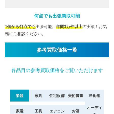
何点でも出張買取可能
1個から何点でも
出張可能。
年間3万件以上
の実績！お気
軽にご相談ください。
参考買取価格一覧
各品目の参考買取価格をご覧いただけます
楽器
家具
住宅設備
美術骨董
洋食器
オーディ
家電
工具
エアコン
お酒