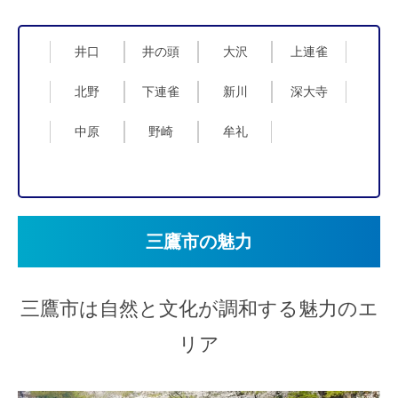
井口
井の頭
大沢
上連雀
北野
下連雀
新川
深大寺
中原
野崎
牟礼
三鷹市の魅力
三鷹市は自然と文化が調和する魅力のエ
リア