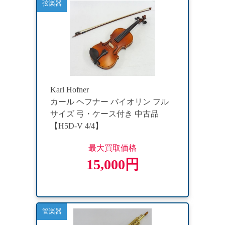
弦楽器
Karl Hofner
カール ヘフナー バイオリン フル
サイズ 弓・ケース付き 中古品
【H5D-V 4/4】
最大買取価格
15,000円
管楽器